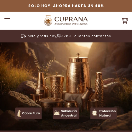
Ir
SOLO HOY: AHORRA HASTA UN 48%
directamente
al contenido
Carri
Envío gratis hoy
3289+ clientes contentos